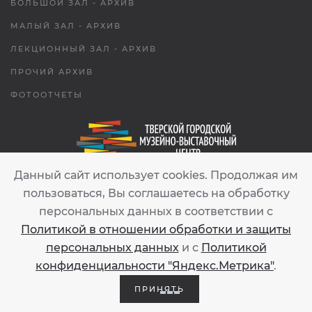
БОЛЬШОЙ ЗАЛ - АРХИВ
МАЛЫЙ ЗАЛ - АРХИВ
ЛЕКЦИОННЫЙ ЗАЛ - АРХИВ
ПРОЧИЙ АРХИВ
ФОТООТЧЕТЫ
Данный сайт использует cookies. Продолжая им
tgmvc.tver@gmail.com
пользоваться, Вы соглашаетесь на обработку
персональных данных в соответствии с
ТВЕРЬ
Политикой в отношении обработки и защиты
УЛ. СОВЕТСКАЯ, 54
персональных данных
и с
Политикой
конфиденциальности "Яндекс.Метрика"
.
ОТКРЫТЬ НА ЯНДЕКС.КАРТАХ
ПРИНЯТЬ