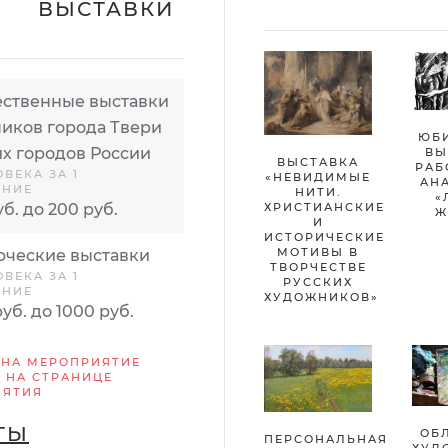
ВЫСТАВКИ
ственные выставки
иков города Твери
ЮБ
их городов России
ВЫ
ВЫСТАВКА
РАБ
ОВЕКА ЗА 1
«НЕВИДИМЫЕ
АН
ЕНИЕ
НИТИ.
«
ХРИСТИАНСКИЕ
уб. до 200 руб.
Ж
И
ИСТОРИЧЕСКИЕ
МОТИВЫ В
ческие выставки
ТВОРЧЕСТВЕ
ОВЕКА ЗА 1
РУССКИХ
ЕНИЕ
ХУДОЖНИКОВ»
руб. до 1000 руб.
 НА МЕРОПРИЯТИЕ
 НА СТРАНИЦЕ
ИЯТИЯ
ТЫ
ОБ
ПЕРСОНАЛЬНАЯ
ХУД