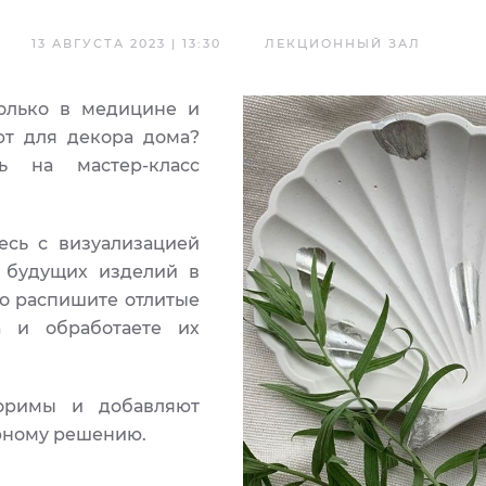
13 АВГУСТА 2023 | 13:30
ЛЕКЦИОННЫЙ ЗАЛ
только в медицине и
уют для декора дома?
ь на мастер-класс
есь с визуализацией
я будущих изделий в
но распишите отлитые
а и обработаете их
торимы и добавляют
рному решению.