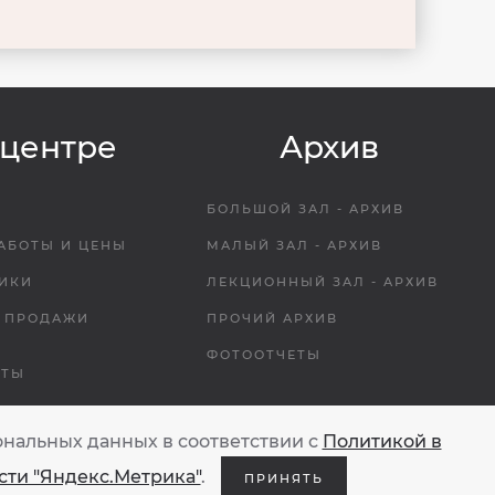
 центре
Архив
Е
БОЛЬШОЙ ЗАЛ - АРХИВ
АБОТЫ И ЦЕНЫ
МАЛЫЙ ЗАЛ - АРХИВ
ИКИ
ЛЕКЦИОННЫЙ ЗАЛ - АРХИВ
 ПРОДАЖИ
ПРОЧИЙ АРХИВ
ФОТООТЧЕТЫ
НТЫ
КАЯ КАРТА
ональных данных в соответствии с
Политикой в
ДЕЙСТВИЕ
ЦИИ
ти "Яндекс.Метрика"
.
ПРИНЯТЬ