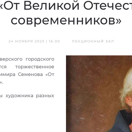
«От Великой Отечес
современников»
24 НОЯБРЯ 2023 | 16:00
ЛЕКЦИОННЫЙ ЗАЛ
верского городского
тся торжественное
димира Семенова «От
».
ты художника разных