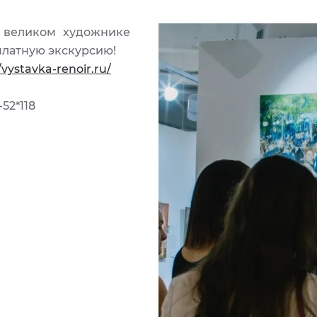
о великом художнике
платную экскурсию!
/vystavka-renoir.ru/
-52*118