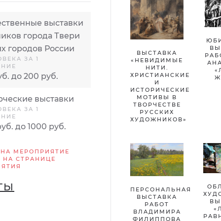
ственные выставки
иков города Твери
ЮБ
их городов России
ВЫ
ВЫСТАВКА
РАБ
ОВЕКА ЗА 1
«НЕВИДИМЫЕ
АН
ЕНИЕ
НИТИ.
«
ХРИСТИАНСКИЕ
уб. до 200 руб.
Ж
И
ИСТОРИЧЕСКИЕ
МОТИВЫ В
ческие выставки
ТВОРЧЕСТВЕ
ОВЕКА ЗА 1
РУССКИХ
ЕНИЕ
ХУДОЖНИКОВ»
руб. до 1000 руб.
 НА МЕРОПРИЯТИЕ
 НА СТРАНИЦЕ
ИЯТИЯ
ТЫ
ОБ
ПЕРСОНАЛЬНАЯ
ХУД
ВЫСТАВКА
ВЫ
РАБОТ
«
ВЛАДИМИРА
РАВ
ФИЛИППОВА