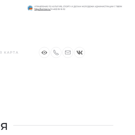
УПРАВЛЕНИЕ ПО КУЛЬТУРЕ, СПОРТУ И ДЕЛАМ МОЛОДЕЖИ АДМИНИСТРАЦИИ Г. ТВЕРИ
https://ksm.tver.ru/
8-4822-36-16-92
Я КАРТА
ия