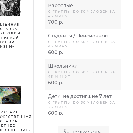
Взрослые
С ГРУППЫ ДО 30 ЧЕЛОВЕК ЗА
45 МИНУТ
700 р.
ИЛЕЙНАЯ
СТАВКА
ОТ ЮЛИИ
Студенты / Пенсионеры
АНЬЕВОЙ
С ГРУППЫ ДО 30 ЧЕЛОВЕК ЗА
ЛИНИИ
45 МИНУТ
ИЗНИ»
600 р.
Школьники
С ГРУППЫ ДО 30 ЧЕЛОВЕК ЗА
45 МИНУТ
600 р.
Дети, не достигшие 7 лет
С ГРУППЫ ДО 30 ЧЕЛОВЕК ЗА
45 МИНУТ
ЛАСТНАЯ
600 р.
ОЖЕСТВЕННАЯ
СТАВКА
ЛЕТНЕЕ
НОДЕНСТВИЕ»
+74822344852