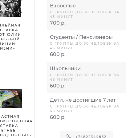
Взрослые
С ГРУППЫ ДО 30 ЧЕЛОВЕК ЗА
45 МИНУТ
700 р.
ИЛЕЙНАЯ
СТАВКА
ОТ ЮЛИИ
Студенты / Пенсионеры
АНЬЕВОЙ
С ГРУППЫ ДО 30 ЧЕЛОВЕК ЗА
ЛИНИИ
45 МИНУТ
ИЗНИ»
600 р.
Школьники
С ГРУППЫ ДО 30 ЧЕЛОВЕК ЗА
45 МИНУТ
600 р.
Дети, не достигшие 7 лет
С ГРУППЫ ДО 30 ЧЕЛОВЕК ЗА
45 МИНУТ
ЛАСТНАЯ
600 р.
ОЖЕСТВЕННАЯ
СТАВКА
ЛЕТНЕЕ
НОДЕНСТВИЕ»
+74822344852