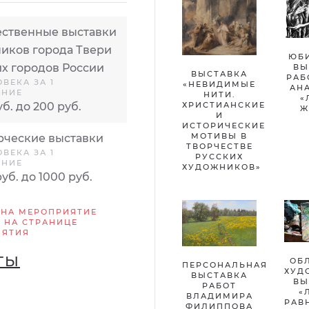
ственные выставки
иков города Твери
ЮБ
их городов России
ВЫ
ВЫСТАВКА
РАБ
ОВЕКА ЗА 1
«НЕВИДИМЫЕ
АН
ЕНИЕ
НИТИ.
«
ХРИСТИАНСКИЕ
уб. до 200 руб.
Ж
И
ИСТОРИЧЕСКИЕ
МОТИВЫ В
ческие выставки
ТВОРЧЕСТВЕ
ОВЕКА ЗА 1
РУССКИХ
ЕНИЕ
ХУДОЖНИКОВ»
руб. до 1000 руб.
 НА МЕРОПРИЯТИЕ
 НА СТРАНИЦЕ
ИЯТИЯ
ТЫ
ОБ
ПЕРСОНАЛЬНАЯ
ХУД
ВЫСТАВКА
ВЫ
РАБОТ
«
ВЛАДИМИРА
РАВ
ФИЛИППОВА